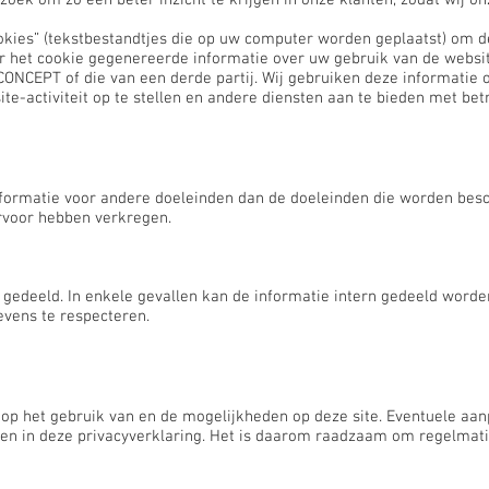
oek om zo een beter inzicht te krijgen in onze klanten, zodat wij o
kies” (tekstbestandtjes die op uw computer worden geplaatst) om d
or het cookie gegenereerde informatie over uw gebruik van de webs
CONCEPT of die van een derde partij. Wij gebruiken deze informatie 
e-activiteit op te stellen en andere diensten aan te bieden met betr
ormatie voor andere doeleinden dan de doeleinden die worden beschr
rvoor hebben verkregen.
 gedeeld. In enkele gevallen kan de informatie intern gedeeld worde
vens te respecteren.
 op het gebruik van en de mogelijkheden op deze site. Eventuele aa
ngen in deze privacyverklaring. Het is daarom raadzaam om regelmati