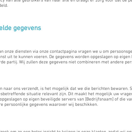
 van alle gebruikers van haar site en draagt er zorg voor dat de pe
deld.
elde gegevens
an onze diensten via onze contactpagina vragen we u om persoonsge
st uit te kunnen voeren. De gegevens worden opgeslagen op eigen 
erde partij. Wij zullen deze gegevens niet combineren met andere pe
n naar ons verzendt, is het mogelijk dat we die berichten bewaren.
sbetreffende situatie relevant zijn. Dit maakt het mogelijk uw vra
geslagen op eigen beveiligde servers van [Bedrijfsnaam] of die van 
e persoonlijke gegevens waarover wij beschikken.