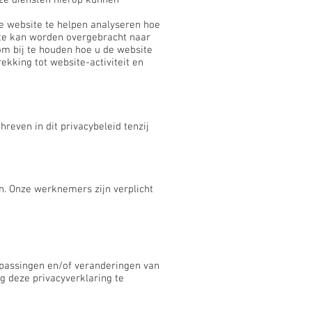
nze diensten hierop kunnen
e website te helpen analyseren hoe
ite kan worden overgebracht naar
om bij te houden hoe u de website
ekking tot website-activiteit en
even in dit privacybeleid tenzij
n. Onze werknemers zijn verplicht
npassingen en/of veranderingen van
g deze privacyverklaring te