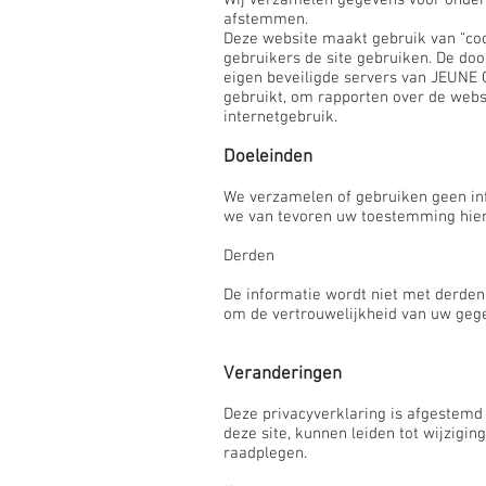
Wij verzamelen gegevens voor onderz
afstemmen.
Deze website maakt gebruik van “coo
gebruikers de site gebruiken. De do
eigen beveiligde servers van JEUNE 
gebruikt, om rapporten over de websit
internetgebruik.
Doeleinden
We verzamelen of gebruiken geen inf
we van tevoren uw toestemming hie
Derden
De informatie wordt niet met derden
om de vertrouwelijkheid van uw gege
Veranderingen
Deze privacyverklaring is afgestemd
deze site, kunnen leiden tot wijzigi
raadplegen.